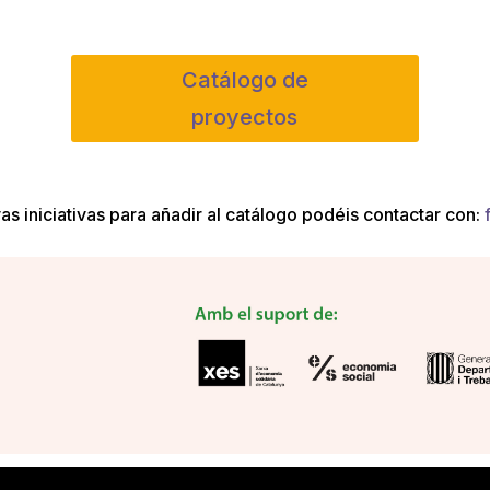
Catálogo de
proyectos
s iniciativas para añadir al catálogo podéis contactar con:
l.com/
selcuksports
taraftarium24
taraftarium24
iptv satın al
diz