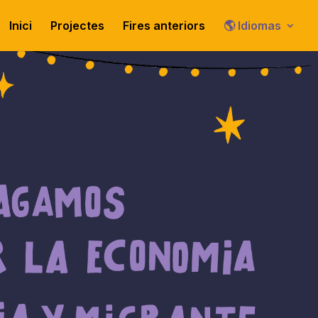
Inici
Projectes
Fires anteriors
🌎 Idiomas