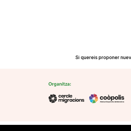
Si quereis proponer nueva
grandpashabet
grandpashabet
Jojobet
sahabet
https://millio