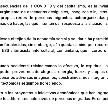
secuencias de la COVID 19 y del capitalismo, es la inviabi
surgimiento de escenarios desiguales, inseguros e injusto
s propias redes de personas migrantes, autoorganizadas 
rmas de hacer, las que intentan dar respuesta a la situació
esde el tejido de la economía social y solidaria ha permit
an fortalecidas, sin embargo, aún queda camino por recorr
ESS antirracista, intercultural, comunitaria, que incorpor
ndo occidental reivindicamos lo afectivo, lo espiritual, 
 poder proveernos de alegrías, energía, fuerza y utopías 
escenarios adversos imaginamos, construimos, nos integramos
as tectónicas seguimos floreciendo.
nto a los proyectos e iniciativas económicas que han logra
e los diferentes colectivos de personas migradas. Es un pun